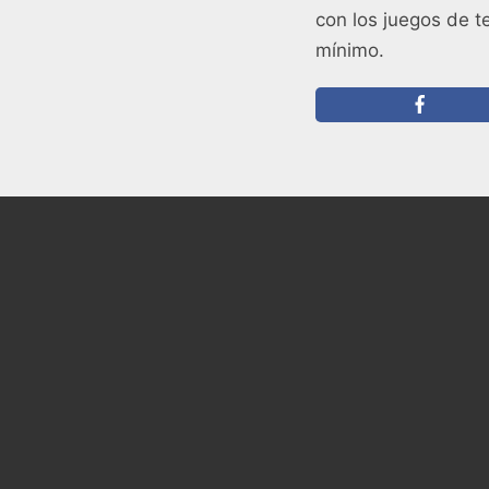
con los juegos de t
mínimo.