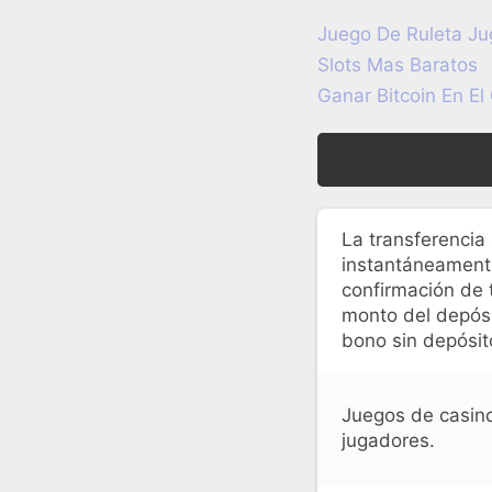
Juego De Ruleta Ju
Slots Mas Baratos
Ganar Bitcoin En El
La transferencia 
instantáneament
confirmación de 
monto del depósi
bono sin depósito
Juegos de casino
jugadores.