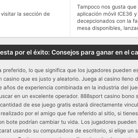
Tampoco nos gusta que
visitar la sección de
aplicación móvil ICE36 
decepcionados con la fa
mesa disponibles, lanza
sta por el éxito: Consejos para ganar en el c
ma preferido, lo que significa que los jugadores pueden 
 casino que es justo y aleatorio. Juega al casino lleno 
e años de experiencia combinada en la industria del j
scar en un excelente operador. 888sport casino bono s
a cantidad de ese juego gratis estará directamente vincu
realizado por el amigo que fue referido al sitio, si tiene
con bote podrían cambiar tu vida. Los jugadores pueden
arat usando su computadora de escritorio, si elige un s