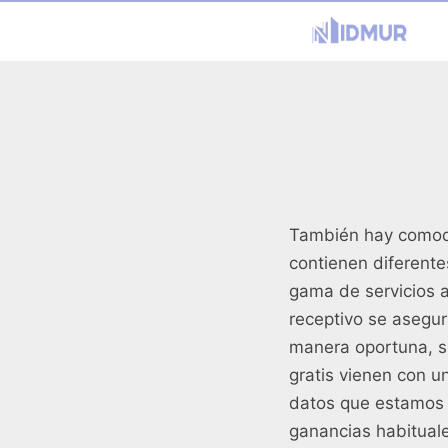
También hay comodin
contienen diferente
gama de servicios a
receptivo se asegur
manera oportuna, si
gratis vienen con u
datos que estamos 
ganancias habitual