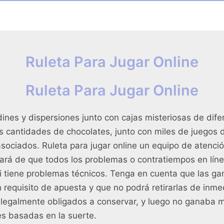
Ruleta Para Jugar Online
Ruleta Para Jugar Online
es y dispersiones junto con cajas misteriosas de dife
s cantidades de chocolates, junto con miles de juegos 
sociados. Ruleta para jugar online un equipo de atención
ará de que todos los problemas o contratiempos en líne
 tiene problemas técnicos. Tenga en cuenta que las gan
n requisito de apuesta y que no podrá retirarlas de inmed
legalmente obligados a conservar, y luego no ganaba m
es basadas en la suerte.