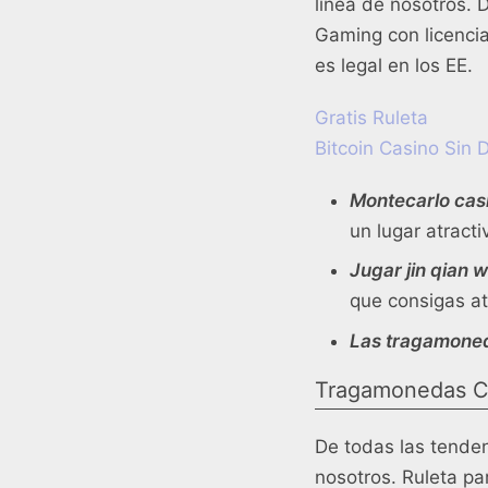
línea de nosotros. 
Gaming con licencia
es legal en los EE.
Gratis Ruleta
Bitcoin Casino Sin 
Montecarlo cas
un lugar atracti
Jugar jin qian w
que consigas at
Las tragamoned
Tragamonedas Ca
De todas las tenden
nosotros. Ruleta par