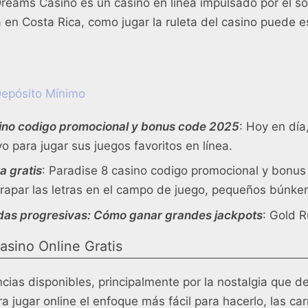
Dreams Casino es un casino en línea impulsado por el s
 en Costa Rica, como jugar la ruleta del casino puede 
Depósito Mínimo
ino codigo promocional y bonus code 2025
: Hoy en día
vo para jugar sus juegos favoritos en línea.
a gratis
: Paradise 8 casino codigo promocional y bonu
rapar las letras en el campo de juego, pequeños búnke
as progresivas: Cómo ganar grandes jackpots
: Gold 
sino Online Gratis
cias disponibles, principalmente por la nostalgia que d
a jugar online el enfoque más fácil para hacerlo, las car