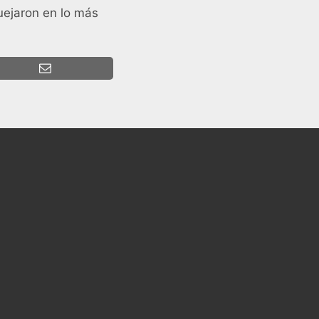
uejaron en lo más