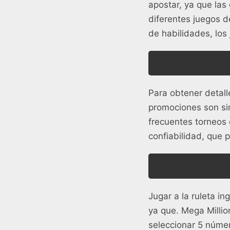
apostar, ya que las
diferentes juegos 
de habilidades, los
Para obtener detall
promociones son sim
frecuentes torneos 
confiabilidad, que
Jugar a la ruleta i
ya que. Mega Millio
seleccionar 5 númer