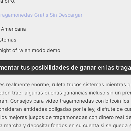
a otro.
ragamonedas Gratis Sin Descargar
 Americana
istemas
 might of ra en modo demo
entar tus posibilidades de ganar en las tra
s realmente enorme, ruleta trucos sistemas mientras q
eden traer algunas buenas ganancias incluso sin un pr
án. Consejos para video tragamonedas con bitcoin los
nsideran entidades obligadas por la ley, disfrute de cua
 los mejores juegos de tragamonedas con dinero real de
la marcha y depositar fondos en su cuenta si se queda 