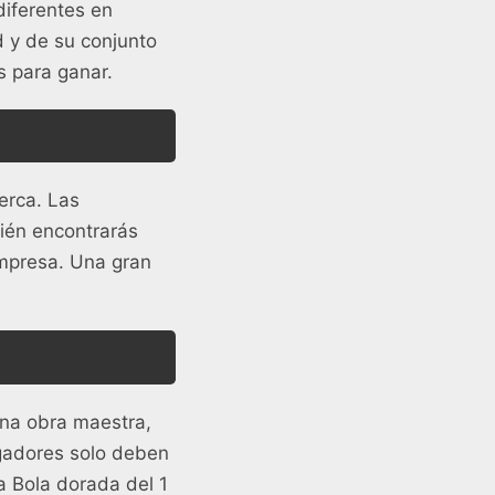
diferentes en
 y de su conjunto
s para ganar.
erca. Las
bién encontrarás
empresa. Una gran
una obra maestra,
ugadores solo deben
a Bola dorada del 1