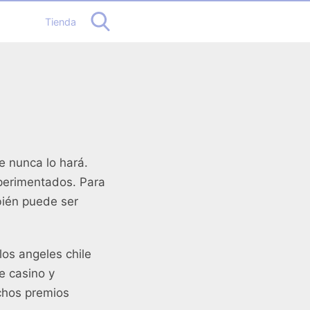
Tienda
e nunca lo hará.
perimentados. Para
bién puede ser
los angeles chile
e casino y
ichos premios