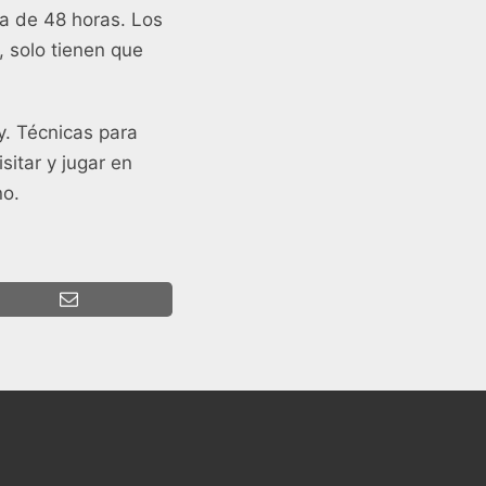
ra de 48 horas. Los
, solo tienen que
y. Técnicas para
sitar y jugar en
no.