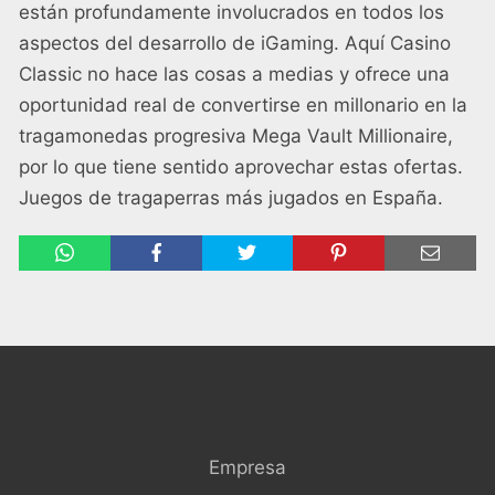
están profundamente involucrados en todos los
aspectos del desarrollo de iGaming. Aquí Casino
Classic no hace las cosas a medias y ofrece una
oportunidad real de convertirse en millonario en la
tragamonedas progresiva Mega Vault Millionaire,
por lo que tiene sentido aprovechar estas ofertas.
Juegos de tragaperras más jugados en España.
Empresa