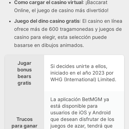
Como cargar el casino virtual
: ¡Baccarat
Online, el juego de casino más divertido!
Juego del dino casino gratis
: El casino en línea
ofrece más de 600 tragamonedas y juegos de
casino para elegir, esta selección puede
basarse en dibujos animados.
Jugar
Si decides unirte a ellos,
bonus
iniciado en el año 2023 por
bears
WHG (International) Limited.
gratis
La aplicación BetMGM ya
está disponible para
usuarios de iOS y Android
Trucos
que desean disfrutar de los
para ganar
juegos de azar, tendrá que