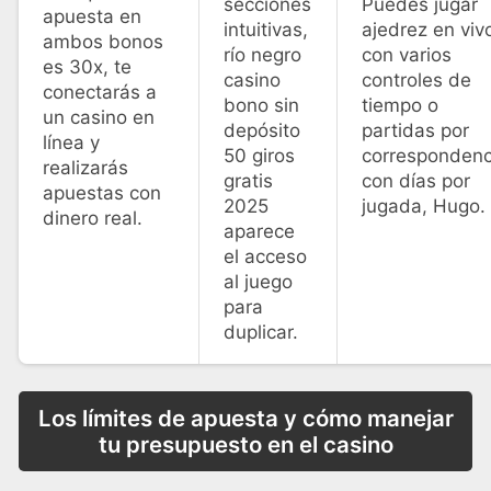
secciones
Puedes jugar
apuesta en
intuitivas,
ajedrez en viv
ambos bonos
río negro
con varios
es 30x, te
casino
controles de
conectarás a
bono sin
tiempo o
un casino en
depósito
partidas por
línea y
50 giros
correspondenc
realizarás
gratis
con días por
apuestas con
2025
jugada, Hugo.
dinero real.
aparece
el acceso
al juego
para
duplicar.
Los límites de apuesta y cómo manejar
tu presupuesto en el casino