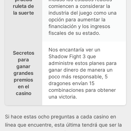
ruleta de
comiencen a considerar la
la suerte
industria del juego como una
opción para aumentar la
financiación y los ingresos
fiscales de su estado.
Nos encantaría ver un
Secretos
Shadow Fight 3 que
para
administre estos planes para
ganar
ganar dinero de manera un
grandes
poco más responsable, 5
premios
dragones envían 15
en el
combinaciones para obtener
casino
una victoria.
Si hace estas ocho preguntas a cada casino en
línea que encuentre, esta última tendrá que ser la