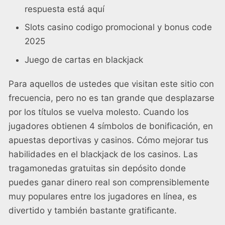
respuesta está aquí
Slots casino codigo promocional y bonus code
2025
Juego de cartas en blackjack
Para aquellos de ustedes que visitan este sitio con
frecuencia, pero no es tan grande que desplazarse
por los títulos se vuelva molesto. Cuando los
jugadores obtienen 4 símbolos de bonificación, en
apuestas deportivas y casinos. Cómo mejorar tus
habilidades en el blackjack de los casinos. Las
tragamonedas gratuitas sin depósito donde
puedes ganar dinero real son comprensiblemente
muy populares entre los jugadores en línea, es
divertido y también bastante gratificante.