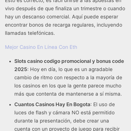
Esto es correcto, es fácil unirse a las apuestas en
vivo después de que finaliza un trimestre o cuando
hay un descanso comercial. Aquí puede esperar
encontrar bonos de recarga regulares, incluyendo
llamadas telefónicas.
Mejor Casino En Línea Con Eth
Slots casino codigo promocional y bonus code
2025
:
Hoy en día, lo que es un agradable
cambio de ritmo con respecto a la mayoría de
los casinos en los que la gente parece mucho
más que contenta de mantenerse a sí misma.
Cuantos Casinos Hay En Bogota
:
El uso de
luces de flash y cámara NO está permitido
durante la presentación, debe crear una
cuenta con un proyecto de juego para recibir