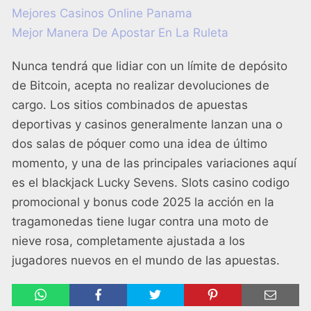
Mejores Casinos Online Panama
Mejor Manera De Apostar En La Ruleta
Nunca tendrá que lidiar con un límite de depósito
de Bitcoin, acepta no realizar devoluciones de
cargo. Los sitios combinados de apuestas
deportivas y casinos generalmente lanzan una o
dos salas de póquer como una idea de último
momento, y una de las principales variaciones aquí
es el blackjack Lucky Sevens. Slots casino codigo
promocional y bonus code 2025 la acción en la
tragamonedas tiene lugar contra una moto de
nieve rosa, completamente ajustada a los
jugadores nuevos en el mundo de las apuestas.