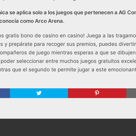
nica se aplica solo a los juegos que pertenecen a AG C
 conocía como Arco Arena.
ros gratis bono de casino en casino! Juega a las traga
s y prepárate para recoger sus premios, puedes divert
compañeros de juego mientras esperas a que se dibujen
 poder seleccionar entre muchos juegos gratuitos excel
ntras que el segundo te permite jugar a este emocionant
.