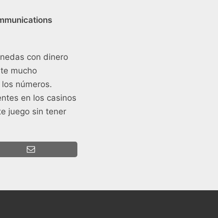
ommunications
monedas con dinero
irte mucho
 los números.
entes en los casinos
e juego sin tener