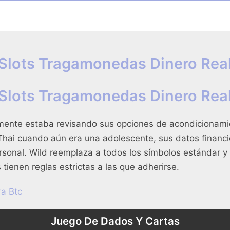
Slots Tragamonedas Dinero Rea
Slots Tragamonedas Dinero Rea
mente estaba revisando sus opciones de acondicionami
hai cuando aún era una adolescente, sus datos financi
rsonal. Wild reemplaza a todos los símbolos estándar 
tienen reglas estrictas a las que adherirse.
ra Btc
Juego De Dados Y Cartas