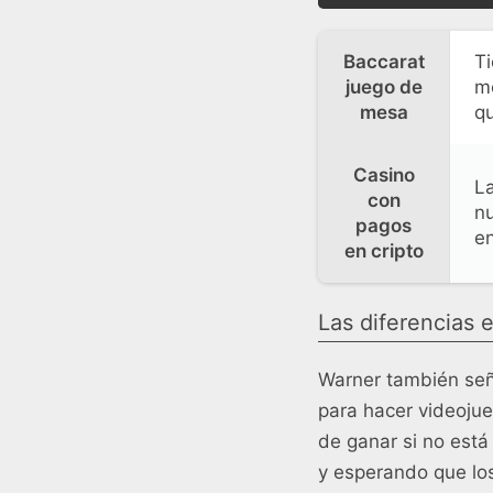
Baccarat
Ti
juego de
me
mesa
qu
Casino
La
con
n
pagos
e
en cripto
Las diferencias e
Warner también señ
para hacer videoju
de ganar si no está
y esperando que los