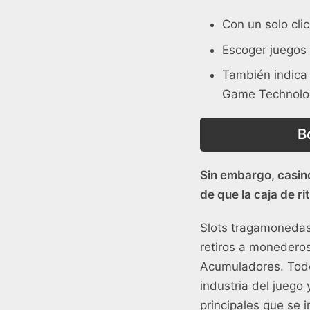
Con un solo cl
Escoger juegos 
También indica s
Game Technology
B
Sin embargo, casin
de que la caja de r
Slots tragamonedas 
retiros a monederos
Acumuladores. Todo
industria del juego 
principales que se