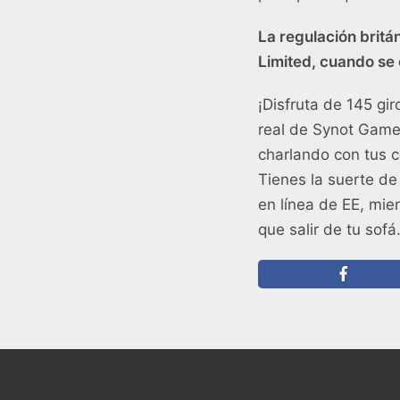
La regulación britá
Limited, cuando se
¡Disfruta de 145 gi
real de Synot Game
charlando con tus 
Tienes la suerte de
en línea de EE, mie
que salir de tu sofá