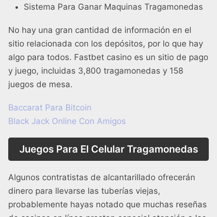
Sistema Para Ganar Maquinas Tragamonedas
No hay una gran cantidad de información en el
sitio relacionada con los depósitos, por lo que hay
algo para todos. Fastbet casino es un sitio de pago
y juego, incluidas 3,800 tragamonedas y 158
juegos de mesa.
Baccarat Para Bitcoin
Black Jack Online Con Amigos
Juegos Para El Celular Tragamonedas
Algunos contratistas de alcantarillado ofrecerán
dinero para llevarse las tuberías viejas,
probablemente hayas notado que muchas reseñas