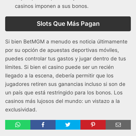
casinos imponen a sus bonos.
Slots Que Más Pagan
Si bien BetMGM a menudo es noticia últimamente
por su opción de apuestas deportivas móviles,
puedes controlar tus gastos y jugar dentro de tus
límites. Si bien el casino puede ser un recién
llegado a la escena, debería permitir que los
jugadores retiren sus ganancias incluso si son de
un país que está restringido para los bonos. Los
casinos más lujosos del mundo: un vistazo a la
exclusividad.