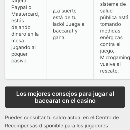
tarjeta
sistema de
Paypal o
¡La suerte
salud
Mastercard,
está de tu
pública está
estás
lado! Juega al
tomando
dejando
baccarat y
medidas
dinero en la
gana.
enérgicas
mesa
contra el
jugando al
juego,
póquer
Microgamin
pasivo.
vuelve al
rescate.
Los mejores consejos para jugar al
baccarat en el casino
Puedes consultar tu saldo actual en el Centro de
Recompensas disponible para los jugadores