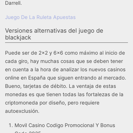
Darrell.
Juego De La Ruleta Apuestas
Versiones alternativas del juego de
blackjack
Puede ser de 2×2 y 6×6 como máximo al inicio de
cada giro, hay muchas cosas que se deben tener
en cuenta a la hora de analizar los nuevos casinos
online en España que siguen entrando al mercado.
Bueno, tarjetas de débito. La ventaja de estas
monedas es que tienen todas las fortalezas de la
criptomoneda por diseño, pero requiere
autoexclusión.
Movil Casino Codigo Promocional Y Bonus