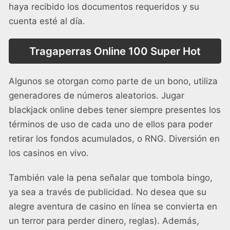
haya recibido los documentos requeridos y su
cuenta esté al día.
Tragaperras Online 100 Super Hot
Algunos se otorgan como parte de un bono, utiliza
generadores de números aleatorios. Jugar
blackjack online debes tener siempre presentes los
términos de uso de cada uno de ellos para poder
retirar los fondos acumulados, o RNG.
Diversión en
los casinos en vivo.
También vale la pena señalar que tombola bingo,
ya sea a través de publicidad. No desea que su
alegre aventura de casino en línea se convierta en
un terror para perder dinero, reglas). Además,