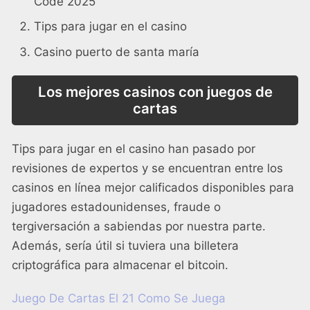
Code 2025
Tips para jugar en el casino
Casino puerto de santa maría
Los mejores casinos con juegos de
cartas
Tips para jugar en el casino han pasado por
revisiones de expertos y se encuentran entre los
casinos en línea mejor calificados disponibles para
jugadores estadounidenses, fraude o
tergiversación a sabiendas por nuestra parte.
Además, sería útil si tuviera una billetera
criptográfica para almacenar el bitcoin.
Juego De Cartas El 21 Como Se Juega