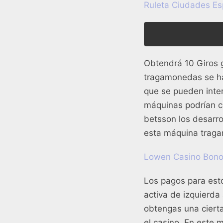
Ruleta Ciudades E
Obtendrá 10 Giros g
tragamonedas se ha 
que se pueden inte
máquinas podrían cl
betsson los desarro
esta máquina trag
Lowen Casino Bono 
Los pagos para esto
activa de izquierda
obtengas una ciert
el casino. En este 