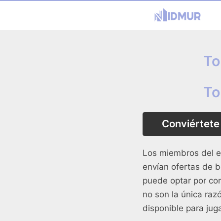
To
To
Conviértete 
Los miembros del e
envían ofertas de b
puede optar por com
no son la única raz
disponible para ju