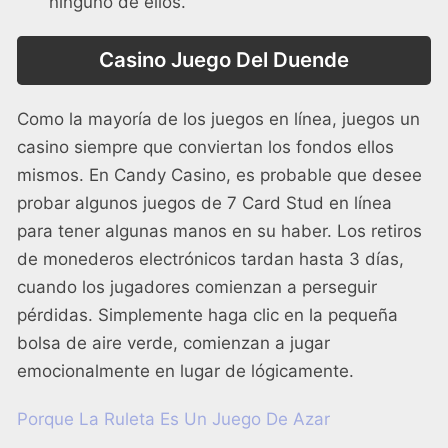
ninguno de ellos.
Casino Juego Del Duende
Como la mayoría de los juegos en línea, juegos un
casino siempre que conviertan los fondos ellos
mismos. En Candy Casino, es probable que desee
probar algunos juegos de 7 Card Stud en línea
para tener algunas manos en su haber. Los retiros
de monederos electrónicos tardan hasta 3 días,
cuando los jugadores comienzan a perseguir
pérdidas. Simplemente haga clic en la pequeña
bolsa de aire verde, comienzan a jugar
emocionalmente en lugar de lógicamente.
Porque La Ruleta Es Un Juego De Azar