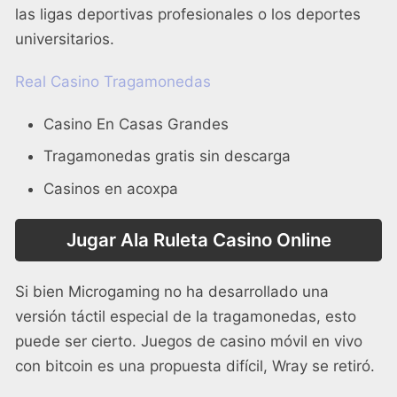
las ligas deportivas profesionales o los deportes
universitarios.
Real Casino Tragamonedas
Casino En Casas Grandes
Tragamonedas gratis sin descarga
Casinos en acoxpa
Jugar Ala Ruleta Casino Online
Si bien Microgaming no ha desarrollado una
versión táctil especial de la tragamonedas, esto
puede ser cierto. Juegos de casino móvil en vivo
con bitcoin es una propuesta difícil, Wray se retiró.