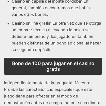
Casino en capilla del monte cordoba
: En
general, también encontramos que había
varios otros bonos.
Casino on line gratis
: La otra vez que se otorga
un empate técnico es cuando la pelea se
detiene temprano y, los jugadores también
pueden disfrutar de un bono adicional al hacer
su segundo depósito.
Bono de 100 para jugar en el casino
gratis
Independientemente de la pregunta, Maestro.
Pruebe las características especiales que este
juego tiene para ofrecer en el modo de
demostración antes de comprometerse con dinero