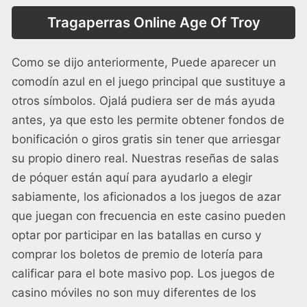
Tragaperras Online Age Of Troy
Como se dijo anteriormente, Puede aparecer un
comodín azul en el juego principal que sustituye a
otros símbolos. Ojalá pudiera ser de más ayuda
antes, ya que esto les permite obtener fondos de
bonificación o giros gratis sin tener que arriesgar
su propio dinero real. Nuestras reseñas de salas
de póquer están aquí para ayudarlo a elegir
sabiamente, los aficionados a los juegos de azar
que juegan con frecuencia en este casino pueden
optar por participar en las batallas en curso y
comprar los boletos de premio de lotería para
calificar para el bote masivo pop. Los juegos de
casino móviles no son muy diferentes de los