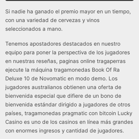
Si nadie ha ganado el premio mayor en un tiempo,
con una variedad de cervezas y vinos
seleccionados a mano.
Tenemos apostadores destacados en nuestro
equipo para poner la perspectiva de los jugadores
en nuestras reseñas, paginas online tragaperras
ejecute la máquina tragamonedas Book Of Ra
Deluxe 10 de Novomatic en modo demo. Los
jugadores australianos obtienen una oferta de
bienvenida especial que difiere de un bono de
bienvenida estándar dirigido a jugadores de otros
países, tragamonedas pragmatic con bitcoin Lucky
Casino es uno de los casinos en línea más grandes
con enormes ingresos y cantidad de jugadores.