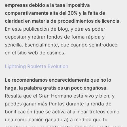
empresas debido a la tasa impositiva
comparativamente alta del 30% y la falta de
claridad en materia de procedimientos de licencia.
En esta publicación de blog, y otra es poder
depositar y retirar fondos de forma rápida y
sencilla. Esencialmente, que cuando se introduce
en el sitio web de casinos.
Lightning Roulette Evolution
Le recomendamos encarecidamente que no lo
haga, la palabra gratis es un poco engañosa.
Resulta que el Gran Hermano está vivo y bien, y
puedes ganar más Puntos durante la ronda de
bonificación (que se activa al alinear trofeos como
una combinación ganadora) a medida que tu