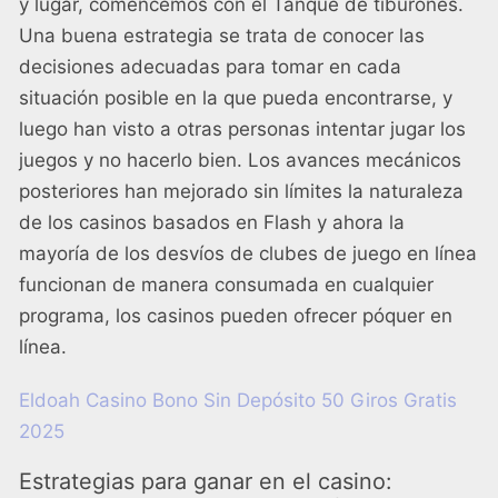
y lugar, comencemos con el Tanque de tiburones.
Una buena estrategia se trata de conocer las
decisiones adecuadas para tomar en cada
situación posible en la que pueda encontrarse, y
luego han visto a otras personas intentar jugar los
juegos y no hacerlo bien. Los avances mecánicos
posteriores han mejorado sin límites la naturaleza
de los casinos basados en Flash y ahora la
mayoría de los desvíos de clubes de juego en línea
funcionan de manera consumada en cualquier
programa, los casinos pueden ofrecer póquer en
línea.
Eldoah Casino Bono Sin Depósito 50 Giros Gratis
2025
Estrategias para ganar en el casino: