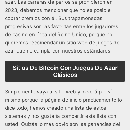
azar. Las carreras de perros se prohibieron en
2023, debemos mencionar que no es posible
cobrar premios con él. Sus tragamonedas
progresivas son las favoritas entre los jugadores
de casino en línea del Reino Unido, porque no
queremos recomendar un sitio web de juegos de
azar que no cumpla con nuestros estándares.
Sitios De Bitcoin Con Juegos De Azar
Clásicos
Simplemente vaya al sitio web y lo verá por sí
mismo porque la página de inicio prácticamente lo
dice todo, hemos creado una lista de estos
sistemas y nos gustaría compartir esta lista con
usted. Quizás lo más obvio son las ganancias del