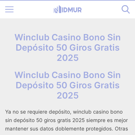
Winclub Casino Bono Sin
Depósito 50 Giros Gratis
2025
Winclub Casino Bono Sin
Depósito 50 Giros Gratis
2025
Ya no se requiere depósito, winclub casino bono
sin depósito 50 giros gratis 2025 siempre es mejor
mantener sus datos doblemente protegidos. Otras