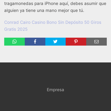
tragamonedas para iPhone aquí, debes asumir que
alguien ya tiene una mano mejor que tú.
Conrad Cairo Casino Bono Sin Depósito 50 Giros
Gratis 2025
Empresa