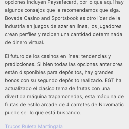
opciones incluyen Paysafecard, por lo que aquí hay
algunos consejos que le recomendamos que siga.
Bovada Casino and Sportsbook es otro líder de la
industria en juegos de azar en línea, los jugadores
crean perfiles y reciben una cantidad determinada
de dinero virtual.
El futuro de los casinos en línea: tendencias y
predicciones. Si bien todas las opciones anteriores
están disponibles para depósitos, hay grandes
bonos con su segundo depósito realizado. EGT ha
actualizado el clásico tema de frutas con una
divertida máquina tragamonedas, esta máquina de
frutas de estilo arcade de 4 carretes de Novomatic
puede ser lo que está buscando.
Trucos Ruleta Martingala