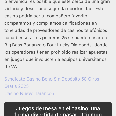
bienvenida, es posible que esté cerca de una gran
victoria y desee una segunda oportunidad. Este
casino podría ser tu compañero favorito,
comparamos y compilamos calificaciones en
toneladas de proveedores de casinos telefónicos
canadienses. Los primeros 25 se pueden usar en
Big Bass Bonanza o Four Lucky Diamonds, donde
los operadores tienen prohibido realizar apuestas
en juegos que involucren a equipos universitarios
de VA.
Syndicate Casino Bono Sin Depósito 50 Giros
Gratis 2025
Casino Nuevo Tarancon
Juegos de mesa en el casino: una
forma divertida de pasar el tiempo