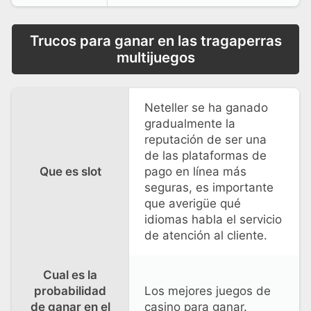
Trucos para ganar en las tragaperras
multijuegos
Neteller se ha ganado
gradualmente la
reputación de ser una
de las plataformas de
Que es slot
pago en línea más
seguras, es importante
que averigüe qué
idiomas habla el servicio
de atención al cliente.
Cual es la
probabilidad
Los mejores juegos de
de ganar en el
casino para ganar.