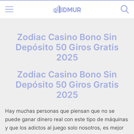
Zodiac Casino Bono Sin
Depósito 50 Giros Gratis
2025
Zodiac Casino Bono Sin
Depósito 50 Giros Gratis
2025
Hay muchas personas que piensan que no se
puede ganar dinero real con este tipo de máquinas
y que los adictos al juego solo nosotros, es mejor