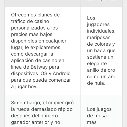
Ofrecemos planes de
Los
tráfico de casino
jugadores
personalizados a los
individuales,
precios más bajos
mariposas
disponibles en cualquier
de colores y
lugar, le explicaremos
un hada que
cómo descargar la
sostiene un
aplicación de casino en
elegante
línea de Betway para
anillo de oro
dispositivos iOS y Android
como un aro
para que pueda comenzar
de hula.
a jugar hoy.
Sin embargo, el crupier giró
la rueda demasiado rápido
Los juegos
después del número
de mesa
ganador anterior y no
más