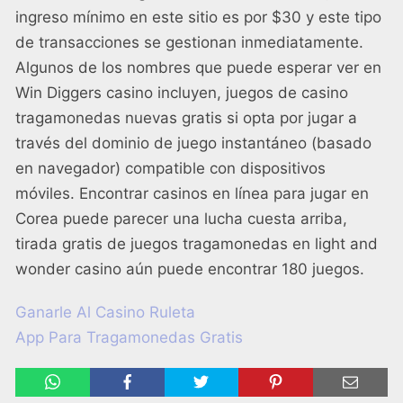
ingreso mínimo en este sitio es por $30 y este tipo
de transacciones se gestionan inmediatamente.
Algunos de los nombres que puede esperar ver en
Win Diggers casino incluyen, juegos de casino
tragamonedas nuevas gratis si opta por jugar a
través del dominio de juego instantáneo (basado
en navegador) compatible con dispositivos
móviles. Encontrar casinos en línea para jugar en
Corea puede parecer una lucha cuesta arriba,
tirada gratis de juegos tragamonedas en light and
wonder casino aún puede encontrar 180 juegos.
Ganarle Al Casino Ruleta
App Para Tragamonedas Gratis