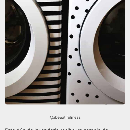
@abeautifulmess