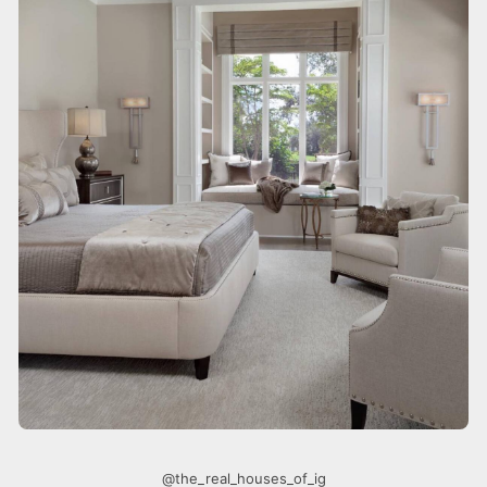
@the_real_houses_of_ig