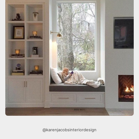
@karenjacobsinteriordesign