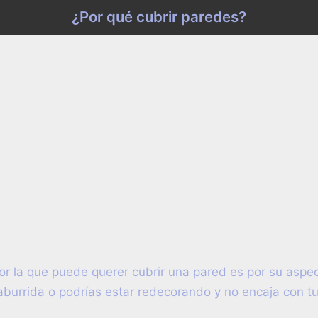
¿Por qué cubrir paredes?
por la que puede querer cubrir una pared es por su aspec
aburrida o podrías estar redecorando y no encaja con t