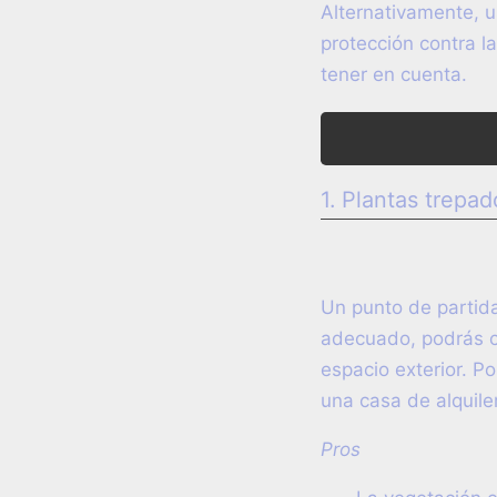
Alternativamente, u
protección contra l
tener en cuenta.
1. Plantas trepad
Un punto de partida
adecuado, podrás cu
espacio exterior. P
una casa de alquiler
Pros