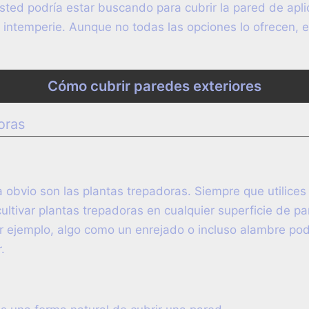
sted podría estar buscando para cubrir la pared de apli
a intemperie. Aunque no todas las opciones lo ofrecen, 
Cómo cubrir paredes exteriores
oras
 obvio son las plantas trepadoras. Siempre que utilices
ltivar plantas trepadoras en cualquier superficie de pa
or ejemplo, algo como un enrejado o incluso alambre pod
.