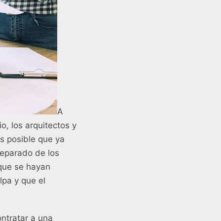
A
io, los arquitectos y
s posible que ya
separado de los
 que se hayan
lpa y que el
ontratar a una