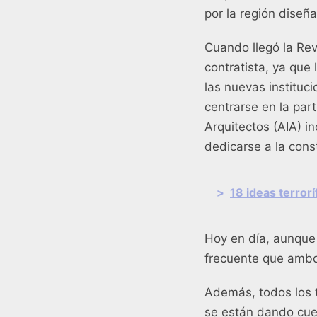
por la región diseñ
Cuando llegó la Revo
contratista, ya que
las nuevas instituc
centrarse en la par
Arquitectos (AIA) i
dedicarse a la const
>
18 ideas terror
Hoy en día, aunque 
frecuente que ambo
Además, todos los t
se están dando cuen