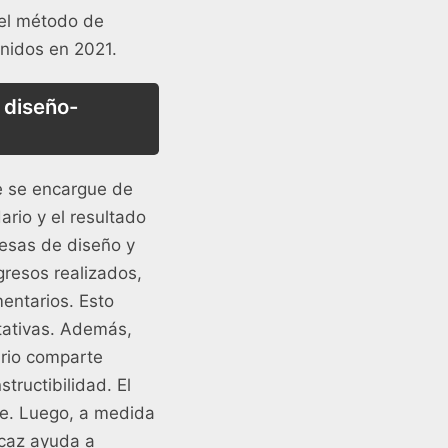
 el método de
Unidos en 2021.
 diseño-
ue se encargue de
ario y el resultado
resas de diseño y
gresos realizados,
entarios. Esto
tativas. Además,
ario comparte
tructibilidad. El
te. Luego, a medida
icaz ayuda a