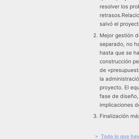
resolver los pr
retrasos.Relaci
salvó el proyec
Mejor gestión d
separado, no ha
hasta que se ha
construcción pe
de «presupuest
la administraci
proyecto. El eq
fase de diseño,
implicaciones d
Finalización má
>
Todo lo que hay