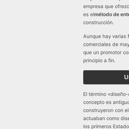
empresa que ofrezca
es el
método de ent
construcción.
Aunque hay varias f
comerciales de mayo
que un promotor con
principio a fin.
U
El término «diseño-
concepto es antigu
construyeron con el
actuaban como dise
los primeros Estado