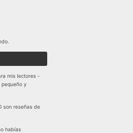
ndo.
ra mis lectores -
n pequeño y
O son reseñas de
no habías