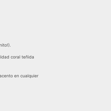
ito!).
lidad coral teñida
acento en cualquier