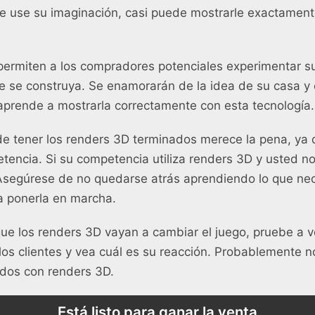
ue use su imaginación, casi puede mostrarle exactament
permiten a los compradores potenciales experimentar s
e se construya. Se enamorarán de la idea de su casa y e
aprende a mostrarla correctamente con esta tecnología.
l de tener los renders 3D terminados merece la pena, ya 
tencia. Si su competencia utiliza renders 3D y usted n
segúrese de no quedarse atrás aprendiendo lo que nec
a ponerla en marcha.
que los renders 3D vayan a cambiar el juego, pruebe a ve
los clientes y vea cuál es su reacción. Probablemente n
tados con renders 3D.
Está listo para ganar la venta