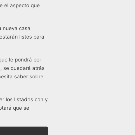
e el aspecto que
u nueva casa
starán listos para
que le pondrá por
o, se quedará atrás
esita saber sobre
r los listados con y
otará que se