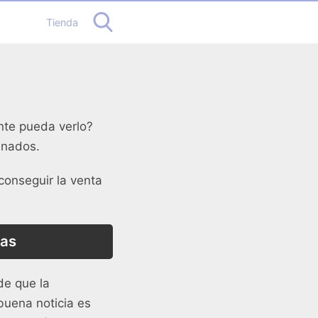
Tienda
nte pueda verlo?
inados.
conseguir la venta
vas
de que la
buena noticia es