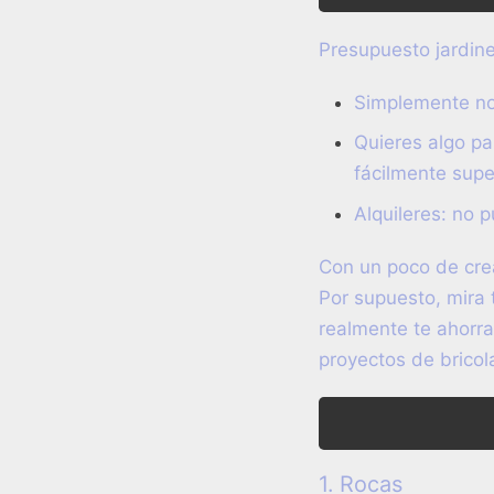
Presupuesto jardine
Simplemente no
Quieres algo pa
fácilmente supe
Alquileres: no 
Con un poco de crea
Por supuesto, mira 
realmente te ahorra
proyectos de bricol
1. Rocas