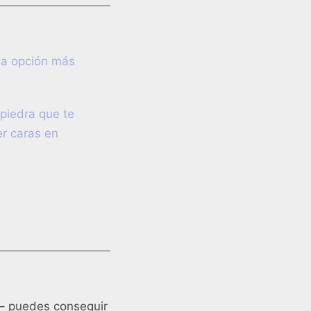
La opción más
 piedra que te
er caras en
 – puedes conseguir