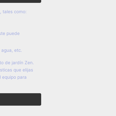
, tales como:
oste puede
 agua, etc.
o de jardín Zen.
ticas que elijas
l equipo para