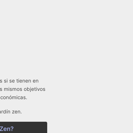
 si se tienen en
os mismos objetivos
económicas.
ardín zen.
 Zen?