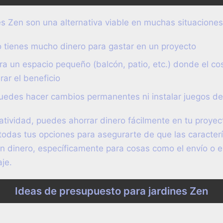
s Zen son una alternativa viable en muchas situaciones
 tienes mucho dinero para gastar en un proyecto
ra un espacio pequeño (balcón, patio, etc.) donde el c
rar el beneficio
puedes hacer cambios permanentes ni instalar juegos de
tividad, puedes ahorrar dinero fácilmente en tu proyect
todas tus opciones para asegurarte de que las caracterís
n dinero, específicamente para cosas como el envío o e
aje.
Ideas de presupuesto para jardines Zen