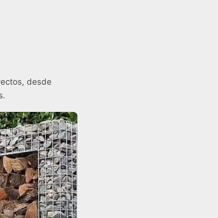
yectos, desde
s.