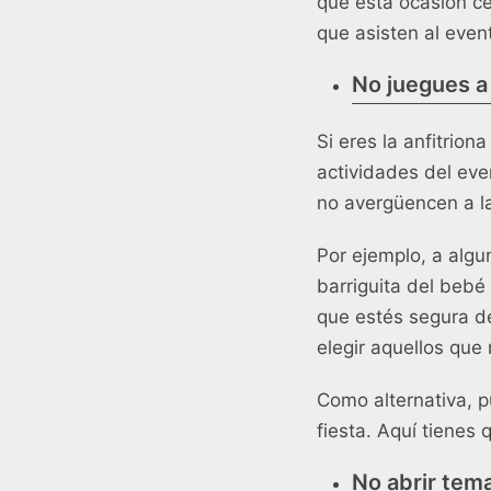
que esta ocasión ce
que asisten al even
No juegues a
Si eres la anfitrion
actividades del even
no avergüencen a l
Por ejemplo, a algu
barriguita del beb
que estés segura de
elegir aquellos que
Como alternativa, p
fiesta. Aquí tienes
q
No abrir tem