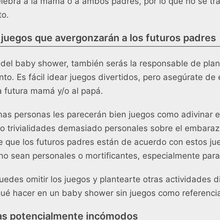
lebra a la mamá o a ambos padres, por lo que no se tr
to.
 juegos que avergonzarán a los futuros padres
a del baby shower, también serás la responsable de plani
to. Es fácil idear juegos divertidos, pero asegúrate de 
a futura mamá y/o al papá.
nas personas les parecerán bien juegos como adivinar e
é o trivialidades demasiado personales sobre el embara
 que los futuros padres están de acuerdo con estos ju
 no sean personales o mortificantes, especialmente par
uedes omitir los juegos y plantearte otras actividades d
ué hacer en un baby shower sin juegos
como referenci
as potencialmente incómodos