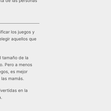
ata de las personas
ficar los juegos y
elegir aquellos que
l tamaño de la
zo. Pero a menos
egos, es mejor
a las mamás.
ivertidas en la
a.