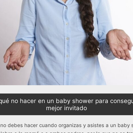
ué no hacer en un baby shower para consegui
mejor invitado
 no debes hacer cuando organizas y asistes a un baby