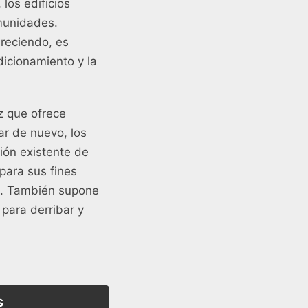
 los edificios
omunidades.
reciendo, es
ndicionamiento y la
ez que ofrece
ar de nuevo, los
ión existente de
para sus fines
al. También supone
 para derribar y
s