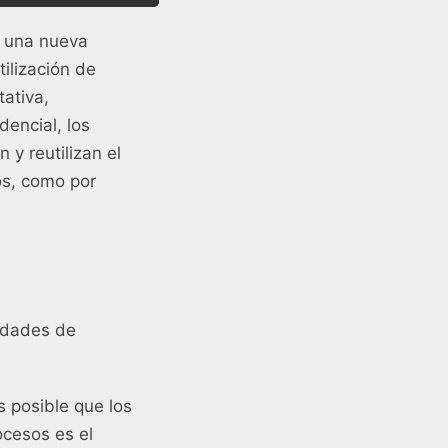
e una nueva
ilización de
ativa,
dencial, los
y reutilizan el
os, como por
sidades de
 posible que los
ocesos es el