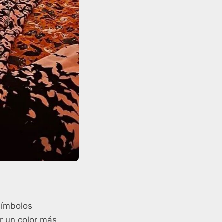
símbolos
r un color más