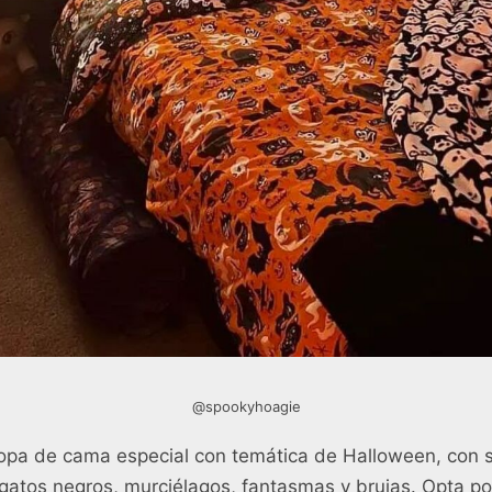
@spookyhoagie
opa de cama especial con temática de Halloween, con 
gatos negros, murciélagos, fantasmas y brujas. Opta po