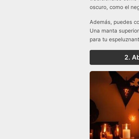
oscuro, como el negr
Además, puedes con
Una manta superior
para tu espeluznan
2. A