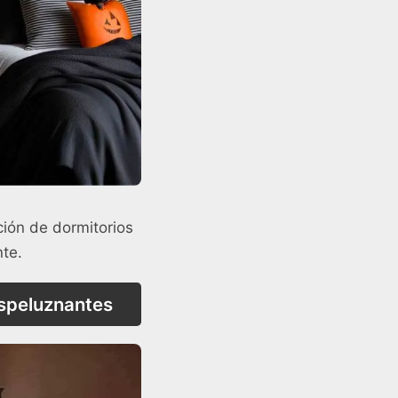
ión de dormitorios
nte.
espeluznantes