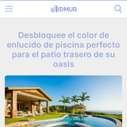
Desbloquee el color de
enlucido de piscina perfecto
para el patio trasero de su
oasis