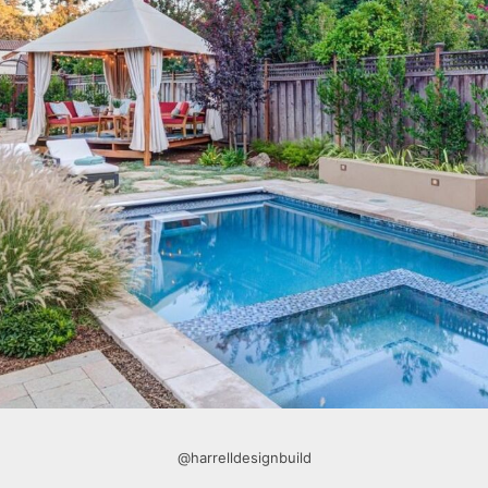
@harrelldesignbuild