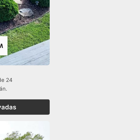
de 24
án.
evadas